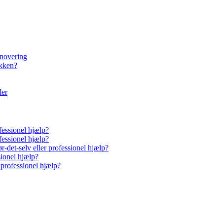
enovering
økken?
der
fessionel hjælp?
fessionel hjælp?
-det-selv eller professionel hjælp?
sionel hjælp?
 professionel hjælp?