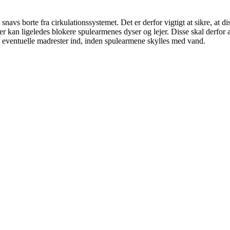
avs borte fra cirkulationssystemet. Det er derfor vigtigt at sikre, at dis
ter kan ligeledes blokere spulearmenes dyser og lejer. Disse skal der
ke eventuelle madrester ind, inden spulearmene skylles med vand.