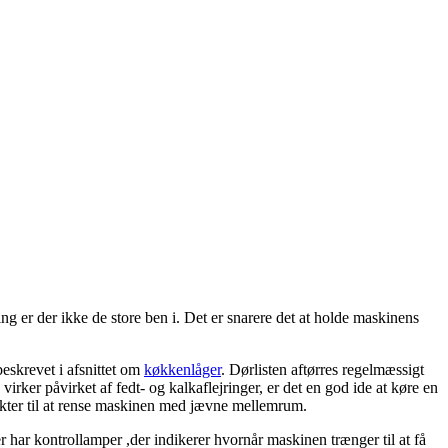
g er der ikke de store ben i. Det er snarere det at holde maskinens
eskrevet i afsnittet om
køkkenlåger
. Dørlisten aftørres regelmæssigt
irker påvirket af fedt- og kalkaflejringer, er det en god ide at køre en
kter til at rense maskinen med jævne mellemrum.
ar kontrollamper ,der indikerer hvornår maskinen trænger til at få