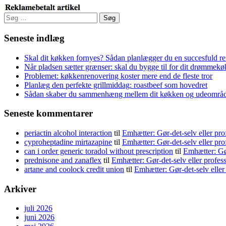
Søg
efter:
Seneste indlæg
Skal dit køkken fornyes? Sådan planlægger du en succesfuld r
Når pladsen sætter grænser: skal du bygge til for dit drømmek
Problemet: køkkenrenovering koster mere end de fleste tror
Planlæg den perfekte grillmiddag: roastbeef som hovedret
Sådan skaber du sammenhæng mellem dit køkken og udeområ
Seneste kommentarer
periactin alcohol interaction
til
Emhætter: Gør-det-selv eller pro
cyproheptadine mirtazapine
til
Emhætter: Gør-det-selv eller pro
can i order generic toradol without prescription
til
Emhætter: Gør
prednisone and zanaflex
til
Emhætter: Gør-det-selv eller profes
artane and coolock credit union
til
Emhætter: Gør-det-selv eller
Arkiver
juli 2026
juni 2026