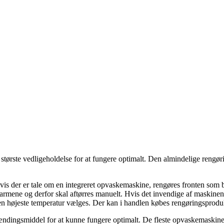
ørste vedligeholdelse for at fungere optimalt. Den almindelige rengørin
vis der er tale om en integreret opvaskemaskine, rengøres fronten som b
earmene og derfor skal aftørres manuelt. Hvis det invendige af maskinen v
 højeste temperatur vælges. Der kan i handlen købes rengøringsprodu
ingsmiddel for at kunne fungere optimalt. De fleste opvaskemaskiner h