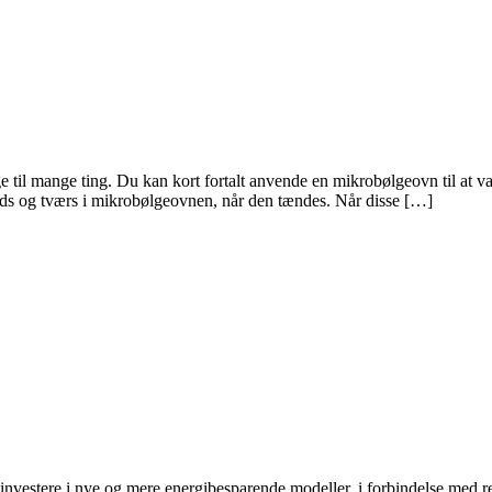
il mange ting. Du kan kort fortalt anvende en mikrobølgeovn til at v
yds og tværs i mikrobølgeovnen, når den tændes. Når disse […]
investere i nye og mere energibesparende modeller, i forbindelse med 