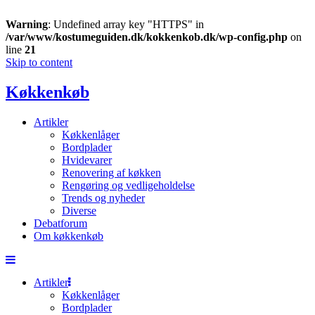
Warning
: Undefined array key "HTTPS" in
/var/www/kostumeguiden.dk/kokkenkob.dk/wp-config.php
on
line
21
Skip to content
Køkkenkøb
Artikler
Køkkenlåger
Bordplader
Hvidevarer
Renovering af køkken
Rengøring og vedligeholdelse
Trends og nyheder
Diverse
Debatforum
Om køkkenkøb
Artikler
Køkkenlåger
Bordplader