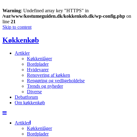
Warning
: Undefined array key "HTTPS" in
/var/www/kostumeguiden.dk/kokkenkob.dk/wp-config.php
on
line
21
Skip to content
Køkkenkøb
Artikler
Køkkenlåger
Bordplader
Hvidevarer
Renovering af køkken
Rengøring og vedligeholdelse
Trends og nyheder
Diverse
Debatforum
Om køkkenkøb
Artikler
Køkkenlåger
Bordplader