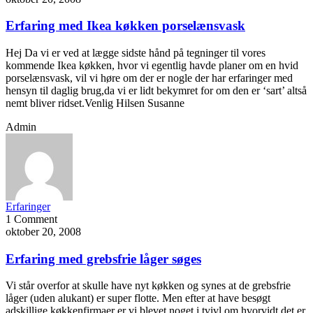
Erfaring med Ikea køkken porselænsvask
Hej Da vi er ved at lægge sidste hånd på tegninger til vores
kommende Ikea køkken, hvor vi egentlig havde planer om en hvid
porselænsvask, vil vi høre om der er nogle der har erfaringer med
hensyn til daglig brug,da vi er lidt bekymret for om den er ‘sart’ altså
nemt bliver ridset.Venlig Hilsen Susanne
Admin
Erfaringer
1 Comment
oktober 20, 2008
Erfaring med grebsfrie låger søges
Vi står overfor at skulle have nyt køkken og synes at de grebsfrie
låger (uden alukant) er super flotte. Men efter at have besøgt
adskillige køkkenfirmaer er vi blevet noget i tvivl om hvorvidt det er