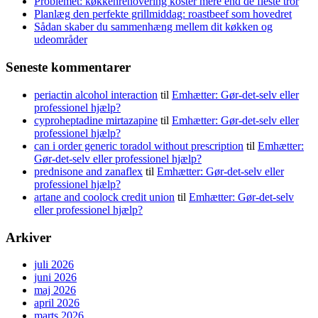
Problemet: køkkenrenovering koster mere end de fleste tror
Planlæg den perfekte grillmiddag: roastbeef som hovedret
Sådan skaber du sammenhæng mellem dit køkken og
udeområder
Seneste kommentarer
periactin alcohol interaction
til
Emhætter: Gør-det-selv eller
professionel hjælp?
cyproheptadine mirtazapine
til
Emhætter: Gør-det-selv eller
professionel hjælp?
can i order generic toradol without prescription
til
Emhætter:
Gør-det-selv eller professionel hjælp?
prednisone and zanaflex
til
Emhætter: Gør-det-selv eller
professionel hjælp?
artane and coolock credit union
til
Emhætter: Gør-det-selv
eller professionel hjælp?
Arkiver
juli 2026
juni 2026
maj 2026
april 2026
marts 2026