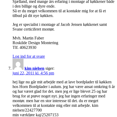
Sjælland, med mange års erfaring i montage af køkkener både
i den billige og dyre ende.
Så er du meget velkommen til at kontakte mig for at få et
tilbud på dit nye køkken.
Jeg er specialist i montage af Jacob Jensen køkkenet samt
Svane certiciferet montør.
Mvh. Martin Faber
Roskilde Design Montering
Tlf. 40623930
Log ind for at svare
kim nielsen
siger:
juni 22, 2011 kl. 4:56 pm
hej lige nu går mit arbejde med at lave bordplader til køkken
hos Horn Bordplader i aulum. jeg har være ansat omkring 6 år
og har været glad for det. men jeg er lige blevet 25 og har
brug for at prøve noget nyt. jeg har ingen erfaringer med
montør. men har en stor interesse til det. du er meget
velkommen til at kontakte mig eller mit arbejde. kim
nielsen/22427700
min værkføre kaj/25207153