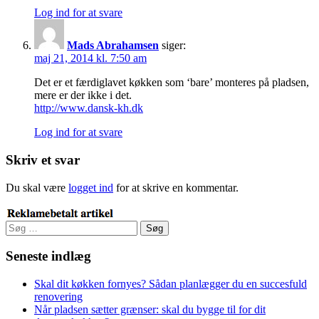
Log ind for at svare
Mads Abrahamsen
siger:
maj 21, 2014 kl. 7:50 am
Det er et færdiglavet køkken som ‘bare’ monteres på pladsen,
mere er der ikke i det.
http://www.dansk-kh.dk
Log ind for at svare
Skriv et svar
Du skal være
logget ind
for at skrive en kommentar.
Søg
efter:
Seneste indlæg
Skal dit køkken fornyes? Sådan planlægger du en succesfuld
renovering
Når pladsen sætter grænser: skal du bygge til for dit