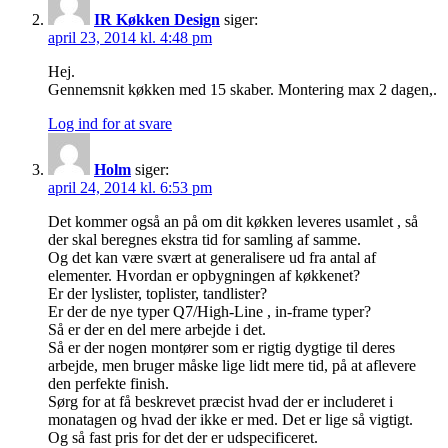
IR Køkken Design
siger:
april 23, 2014 kl. 4:48 pm
Hej.
Gennemsnit køkken med 15 skaber. Montering max 2 dagen,.
Log ind for at svare
Holm
siger:
april 24, 2014 kl. 6:53 pm
Det kommer også an på om dit køkken leveres usamlet , så
der skal beregnes ekstra tid for samling af samme.
Og det kan være svært at generalisere ud fra antal af
elementer. Hvordan er opbygningen af køkkenet?
Er der lyslister, toplister, tandlister?
Er der de nye typer Q7/High-Line , in-frame typer?
Så er der en del mere arbejde i det.
Så er der nogen montører som er rigtig dygtige til deres
arbejde, men bruger måske lige lidt mere tid, på at aflevere
den perfekte finish.
Sørg for at få beskrevet præcist hvad der er includeret i
monatagen og hvad der ikke er med. Det er lige så vigtigt.
Og så fast pris for det der er udspecificeret.