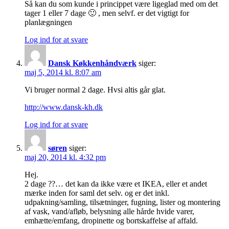
Så kan du som kunde i princippet være ligeglad med om det
tager 1 eller 7 dage 🙂 , men selvf. er det vigtigt for
planlægningen
Log ind for at svare
Dansk Køkkenhåndværk
siger:
maj 5, 2014 kl. 8:07 am
Vi bruger normal 2 dage. Hvsi altis går glat.
http://www.dansk-kh.dk
Log ind for at svare
søren
siger:
maj 20, 2014 kl. 4:32 pm
Hej.
2 dage ??… det kan da ikke være et IKEA, eller et andet
mærke inden for saml det selv. og er det inkl.
udpakning/samling, tilsætninger, fugning, lister og montering
af vask, vand/afløb, belysning alle hårde hvide varer,
emhætte/emfang, dropinette og bortskaffelse af affald.