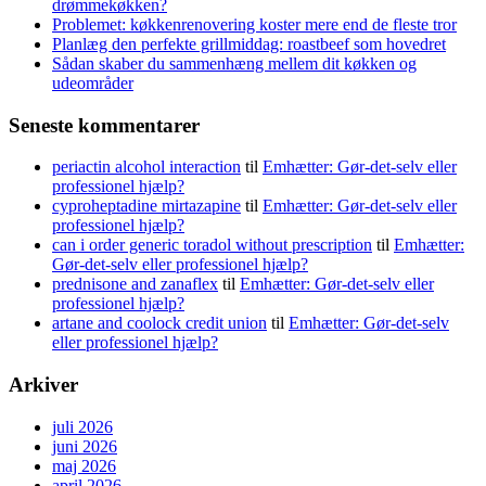
drømmekøkken?
Problemet: køkkenrenovering koster mere end de fleste tror
Planlæg den perfekte grillmiddag: roastbeef som hovedret
Sådan skaber du sammenhæng mellem dit køkken og
udeområder
Seneste kommentarer
periactin alcohol interaction
til
Emhætter: Gør-det-selv eller
professionel hjælp?
cyproheptadine mirtazapine
til
Emhætter: Gør-det-selv eller
professionel hjælp?
can i order generic toradol without prescription
til
Emhætter:
Gør-det-selv eller professionel hjælp?
prednisone and zanaflex
til
Emhætter: Gør-det-selv eller
professionel hjælp?
artane and coolock credit union
til
Emhætter: Gør-det-selv
eller professionel hjælp?
Arkiver
juli 2026
juni 2026
maj 2026
april 2026