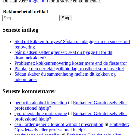
Du skal være
logget ind
for at skrive en kommentar.
Søg
efter:
Seneste indlæg
Skal dit køkken fornyes? Sådan planlægger du en succesfuld
renovering
Når pladsen sætter grænser: skal du bygge til for dit
drømmekøkken?
Problemet: køkkenrenovering koster mere end de fleste tror
Planlæg den perfekte grillmiddag: roastbeef som hovedret
Sådan skaber du sammenhæng mellem dit køkken og
udeområder
Seneste kommentarer
periactin alcohol interaction
til
Emhætter: Gør-det-selv eller
professionel hjælp?
cyproheptadine mirtazapine
til
Emhætter: Gør-det-selv eller
professionel hjælp?
can i order generic toradol without prescription
til
Emhætter:
Gør-det-selv eller professionel hjælp?