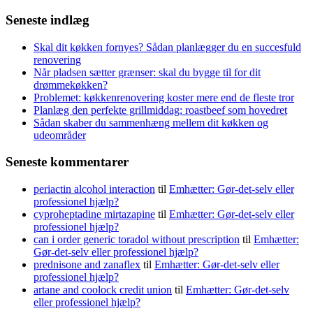
efter:
Seneste indlæg
Skal dit køkken fornyes? Sådan planlægger du en succesfuld
renovering
Når pladsen sætter grænser: skal du bygge til for dit
drømmekøkken?
Problemet: køkkenrenovering koster mere end de fleste tror
Planlæg den perfekte grillmiddag: roastbeef som hovedret
Sådan skaber du sammenhæng mellem dit køkken og
udeområder
Seneste kommentarer
periactin alcohol interaction
til
Emhætter: Gør-det-selv eller
professionel hjælp?
cyproheptadine mirtazapine
til
Emhætter: Gør-det-selv eller
professionel hjælp?
can i order generic toradol without prescription
til
Emhætter:
Gør-det-selv eller professionel hjælp?
prednisone and zanaflex
til
Emhætter: Gør-det-selv eller
professionel hjælp?
artane and coolock credit union
til
Emhætter: Gør-det-selv
eller professionel hjælp?