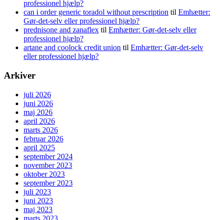
professionel hjælp?
can i order generic toradol without prescription
til
Emhætter:
Gør-det-selv eller professionel hjælp?
prednisone and zanaflex
til
Emhætter: Gør-det-selv eller
professionel hjælp?
artane and coolock credit union
til
Emhætter: Gør-det-selv
eller professionel hjælp?
Arkiver
juli 2026
juni 2026
maj 2026
april 2026
marts 2026
februar 2026
april 2025
september 2024
november 2023
oktober 2023
september 2023
juli 2023
juni 2023
maj 2023
marts 2023