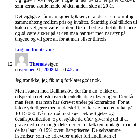
vigtigste. Hvad betyder nogle få tusinde kroner på et køkken,
som gerne skulle holde på den anden side af 20 år.
Det vigtigste når man køber køkken, er at der er en fornuftig
sammenhæng mellem pris og kvalitet. Samtidig skal tilliden til
køkkensælgeren være i orden. Det er bedre at betale lidt mere
og så være sikker på at den man handler med har styr på
tingene og vil gøre alt for at man bliver tilfreds.
Log ind for at svare
Thomas
siger:
november 21, 2008 kl. 10:46 am
Jeg tror ikke, jeg fik mig forklaret godt nok.
Men i sagen med Ballingslöv, der får man jo ikke en
udspecificeret liste over de enkelte dele i leveringen. Den får
man først, når man har skrevet under på kontrakten. For at
lokke yderligere med underskrift, lokker de med en rabat på
10-15.000. Når man så modtager bekræftigelse og
detailspecification, og et stykke tid efter, giver sig tid til at
grave ned i de mange dele, der er i et køkken, opdager man at
de har lagt 10-15% oveni listepriserne. De selvsamme
listepriser, som de udleverer under forhandlingerne!