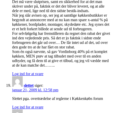
Det må være slutprisen, samt en sikkerhed for at det man
skriver under på, faktisk er det der bliver leveret, og at alle
dele er med, lige ned til den sidste bestik-indsats.
Når jeg slår avisen op, ser jeg at samtlige køkkenbutikker er
begyndt at annoncere med at nu kan man spare x-antal % på
køkkener, bordplader, montager, skydedøre etc. Jeg synes det
er et helt forkert billede at sende ud til forbrugeren.
For selvfølgelig har fremstilleren da regnet den rabat der givet
ind den vejledende pris. Så det er jo faktisk i sidste ende
forbrugeren det går ud over… De får intet ud af det, ud over
den gode tro at de har fået en stor rabat.
Som én også nævnte, så gav Vordinborg 40% på et komplet
køkken, MEN prøv at tag tilbudet med over til en anden
udbyder, og få dem til at give et tilbud, og jeg vil vædde med
at de kan matche det……..
Log ind for at svare
slettet
siger:
januar 21, 2009 kl. 12:58 pm
Slettet pga. overtrædelse af reglerne i Køkkenkøbs forum
Log ind for at svare