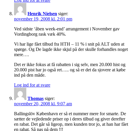
Log ind for at svare
Henrik Nielsen
siger:
november 19, 2008 kl. 2:01 pm
Ved sidste ‘åben week-end’ arrangement i November gav
Vordingborg rask væk 40%.
Vi har lige fået tilbud fra HTH – 11 % i snit på ALT uden at
spørge. Og De lagde ikke skjul på der skulle forhandles noget
mere….
Det er ikke fokus at få rabatten i sig selv, men 20.000 hist og
20.000 pist har jo også ret….. og så er det da sjovere at købe
ind på den måde.
Log ind for at svare
Thomas
siger:
november 20, 2008 kl. 9:07 am
Ballingslöv København er så et nummer mere for smarte. De
sætter de vejledende priser op i deres tilbud og giver derefter
en rabat. Det går så ligeop, men kunden tror jo, at han har fået
en rabat. Så pas på dem !!!