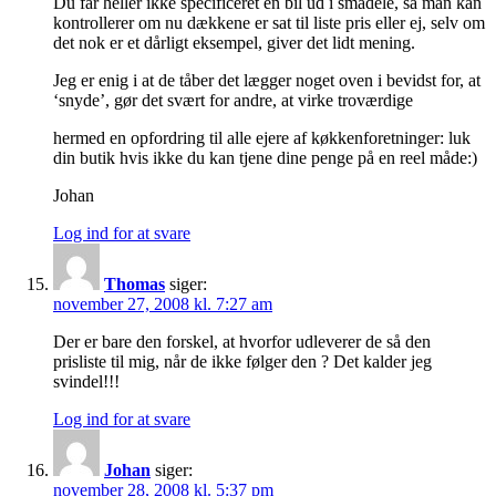
Du får heller ikke specificeret en bil ud i smådele, så man kan
kontrollerer om nu dækkene er sat til liste pris eller ej, selv om
det nok er et dårligt eksempel, giver det lidt mening.
Jeg er enig i at de tåber det lægger noget oven i bevidst for, at
‘snyde’, gør det svært for andre, at virke troværdige
hermed en opfordring til alle ejere af køkkenforetninger: luk
din butik hvis ikke du kan tjene dine penge på en reel måde:)
Johan
Log ind for at svare
Thomas
siger:
november 27, 2008 kl. 7:27 am
Der er bare den forskel, at hvorfor udleverer de så den
prisliste til mig, når de ikke følger den ? Det kalder jeg
svindel!!!
Log ind for at svare
Johan
siger:
november 28, 2008 kl. 5:37 pm