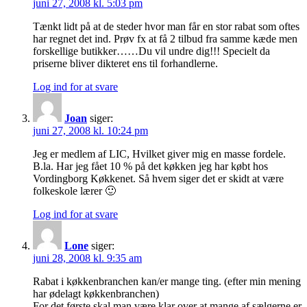
juni 27, 2008 kl. 5:03 pm
Tænkt lidt på at de steder hvor man får en stor rabat som oftes
har regnet det ind. Prøv fx at få 2 tilbud fra samme kæde men
forskellige butikker……Du vil undre dig!!! Specielt da
priserne bliver dikteret ens til forhandlerne.
Log ind for at svare
Joan
siger:
juni 27, 2008 kl. 10:24 pm
Jeg er medlem af LIC, Hvilket giver mig en masse fordele.
B.la. Har jeg fået 10 % på det køkken jeg har købt hos
Vordingborg Køkkenet. Så hvem siger det er skidt at være
folkeskole lærer 🙂
Log ind for at svare
Lone
siger:
juni 28, 2008 kl. 9:35 am
Rabat i køkkenbranchen kan/er mange ting. (efter min mening
har ødelagt køkkenbranchen)
For det første skal man være klar over at mange af sælgerne er