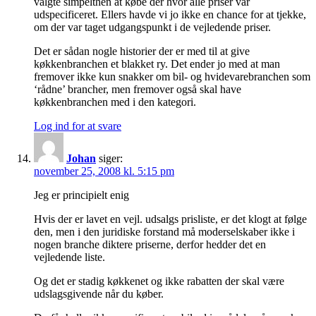
valgte simpelthen at købe der hvor alle priser var
udspecificeret. Ellers havde vi jo ikke en chance for at tjekke,
om der var taget udgangspunkt i de vejledende priser.
Det er sådan nogle historier der er med til at give
køkkenbranchen et blakket ry. Det ender jo med at man
fremover ikke kun snakker om bil- og hvidevarebranchen som
‘rådne’ brancher, men fremover også skal have
køkkenbranchen med i den kategori.
Log ind for at svare
Johan
siger:
november 25, 2008 kl. 5:15 pm
Jeg er principielt enig
Hvis der er lavet en vejl. udsalgs prisliste, er det klogt at følge
den, men i den juridiske forstand må moderselskaber ikke i
nogen branche diktere priserne, derfor hedder det en
vejledende liste.
Og det er stadig køkkenet og ikke rabatten der skal være
udslagsgivende når du køber.