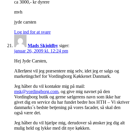
ca 3000,- kr dyrere
mvh
jyde carsten
Log ind for at svare
Mads Skjoldby
siger:
januar 26, 2009 kl. 12:24 pm
Hej Jyde Carsten,
Allerførst vil jeg præsentere mig selv, idet jeg er salgs og
marketingchef for Vordingborg Køkkenet Danmark.
Jeg håber du vil kontakte mig på mail:
msk@vordingborg.com
, og give mig navnet på den
Vordingborg butik og gerne sælgerens navn som ikke har
givet dig en service du har fundet bedre hos HTH – Vi skriver
danmarks´s bedste betjening på vores facader, så skal den
også være det.
Jeg håber du vil hjælpe mig, derudover så ønsker jeg dig alt
mulig held og lykke med dit nye køkken.