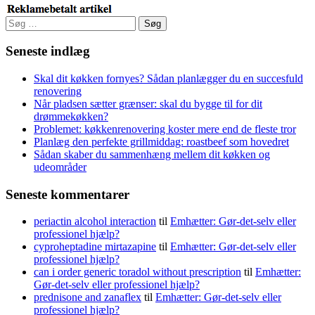
Søg
efter:
Seneste indlæg
Skal dit køkken fornyes? Sådan planlægger du en succesfuld
renovering
Når pladsen sætter grænser: skal du bygge til for dit
drømmekøkken?
Problemet: køkkenrenovering koster mere end de fleste tror
Planlæg den perfekte grillmiddag: roastbeef som hovedret
Sådan skaber du sammenhæng mellem dit køkken og
udeområder
Seneste kommentarer
periactin alcohol interaction
til
Emhætter: Gør-det-selv eller
professionel hjælp?
cyproheptadine mirtazapine
til
Emhætter: Gør-det-selv eller
professionel hjælp?
can i order generic toradol without prescription
til
Emhætter:
Gør-det-selv eller professionel hjælp?
prednisone and zanaflex
til
Emhætter: Gør-det-selv eller
professionel hjælp?