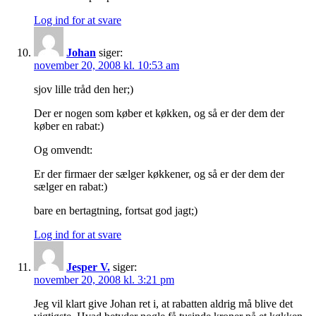
Log ind for at svare
Johan
siger:
november 20, 2008 kl. 10:53 am
sjov lille tråd den her;)
Der er nogen som køber et køkken, og så er der dem der
køber en rabat:)
Og omvendt:
Er der firmaer der sælger køkkener, og så er der dem der
sælger en rabat:)
bare en bertagtning, fortsat god jagt;)
Log ind for at svare
Jesper V.
siger:
november 20, 2008 kl. 3:21 pm
Jeg vil klart give Johan ret i, at rabatten aldrig må blive det