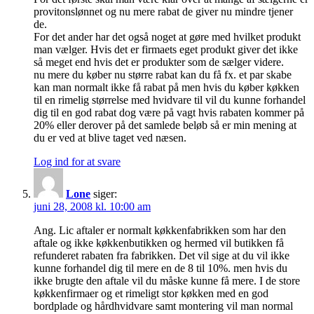
provitonslønnet og nu mere rabat de giver nu mindre tjener
de.
For det ander har det også noget at gøre med hvilket produkt
man vælger. Hvis det er firmaets eget produkt giver det ikke
så meget end hvis det er produkter som de sælger videre.
nu mere du køber nu større rabat kan du få fx. et par skabe
kan man normalt ikke få rabat på men hvis du køber køkken
til en rimelig størrelse med hvidvare til vil du kunne forhandel
dig til en god rabat dog være på vagt hvis rabaten kommer på
20% eller derover på det samlede beløb så er min mening at
du er ved at blive taget ved næsen.
Log ind for at svare
Lone
siger:
juni 28, 2008 kl. 10:00 am
Ang. Lic aftaler er normalt køkkenfabrikken som har den
aftale og ikke køkkenbutikken og hermed vil butikken få
refunderet rabaten fra fabrikken. Det vil sige at du vil ikke
kunne forhandel dig til mere en de 8 til 10%. men hvis du
ikke brugte den aftale vil du måske kunne få mere. I de store
køkkenfirmaer og et rimeligt stor køkken med en god
bordplade og hårdhvidvare samt montering vil man normal