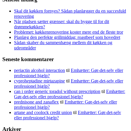
Skal dit køkken fornyes? Sådan planlægger du en succesfuld
renovering
Når pladsen sætter grænser: skal du bygge til for dit
drømmekøkken?
Problemet: køkkenrenovering koster mere end de fleste tror
Planlæg den perfekte grillmiddag: roastbeef som hovedret
Sådan skaber du sammenhæng mellem dit køkken og
udeområder
Seneste kommentarer
periactin alcohol interaction
til
Emhætter: Gør-det-selv eller
professionel hjælp?
cyproheptadine mirtazapine
til
Emhætter: Gør-det-selv eller
professionel hjælp?
can i order generic toradol without prescription
til
Emhætter:
Gør-det-selv eller professionel hjælp?
prednisone and zanaflex
til
Emhætter: Gør-det-selv eller
professionel hjælp?
artane and coolock credit union
til
Emhætter: Gør-det-selv
eller professionel hjælp?
Arkiver