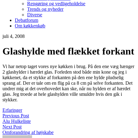
Rengøring og vedligeholdelse
Trends og nyheder
Diverse
Debatforum
Om køkkenkøb
juli 4, 2008
Glashylde med flækket forkant
Vi har netop taget vores nye køkken i brug. På den ene væg hænger
2 glashylder i hærdet glas. Forleden stod både min kone og jeg i
køkkenet, da et stykke af forkanten på den ene hylde pludselig
sprang af. Der er tale om en flig på ca 8 cm på selve forkanten. Det
undrer mig at det overhovedet kan ske, når nu hylden er af hærdet
glas. Jeg troede at hele glashylden ville smuldre hvis den gik i
stykker.
Erfaringer
Previous Post
Alu Hulkeliste
Next Post
Omforandring af højskabe