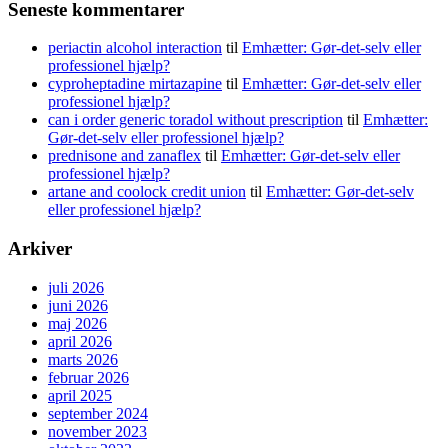
Seneste kommentarer
periactin alcohol interaction
til
Emhætter: Gør-det-selv eller
professionel hjælp?
cyproheptadine mirtazapine
til
Emhætter: Gør-det-selv eller
professionel hjælp?
can i order generic toradol without prescription
til
Emhætter:
Gør-det-selv eller professionel hjælp?
prednisone and zanaflex
til
Emhætter: Gør-det-selv eller
professionel hjælp?
artane and coolock credit union
til
Emhætter: Gør-det-selv
eller professionel hjælp?
Arkiver
juli 2026
juni 2026
maj 2026
april 2026
marts 2026
februar 2026
april 2025
september 2024
november 2023