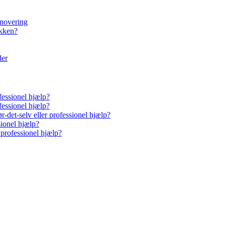
enovering
økken?
der
fessionel hjælp?
fessionel hjælp?
-det-selv eller professionel hjælp?
sionel hjælp?
 professionel hjælp?