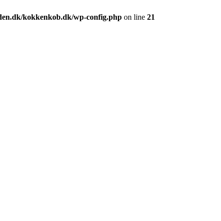
den.dk/kokkenkob.dk/wp-config.php
on line
21