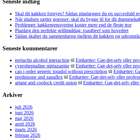
Seneste indlæg
Skal dit køkken fornyes? Sådan planlægger du en succesfuld r
Når pladsen sætter grænser: skal du bygge til for dit drømmek
Problemet: køkkenrenovering koster mere end de fleste tror
Planlæg den perfekte grillmiddag: roastbeef som hovedret
Sådan skaber du sammenhæng mellem dit køkken og udeområ
Seneste kommentarer
periactin alcohol interaction
til
Emhætter: Gør-det-selv eller pro
cyproheptadine mirtazapine
til
Emhætter: Gør-det-selv eller pro
can i order generic toradol without prescription
til
Emhætter: Gør
prednisone and zanaflex
til
Emhætter: Gør-det-selv eller profes
artane and coolock credit union
til
Emhætter: Gør-det-selv eller
Arkiver
juli 2026
juni 2026
maj 2026
april 2026
marts 2026
februar 2026