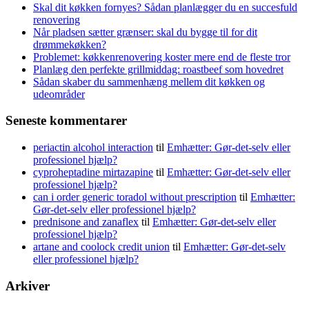
Skal dit køkken fornyes? Sådan planlægger du en succesfuld
renovering
Når pladsen sætter grænser: skal du bygge til for dit
drømmekøkken?
Problemet: køkkenrenovering koster mere end de fleste tror
Planlæg den perfekte grillmiddag: roastbeef som hovedret
Sådan skaber du sammenhæng mellem dit køkken og
udeområder
Seneste kommentarer
periactin alcohol interaction
til
Emhætter: Gør-det-selv eller
professionel hjælp?
cyproheptadine mirtazapine
til
Emhætter: Gør-det-selv eller
professionel hjælp?
can i order generic toradol without prescription
til
Emhætter:
Gør-det-selv eller professionel hjælp?
prednisone and zanaflex
til
Emhætter: Gør-det-selv eller
professionel hjælp?
artane and coolock credit union
til
Emhætter: Gør-det-selv
eller professionel hjælp?
Arkiver