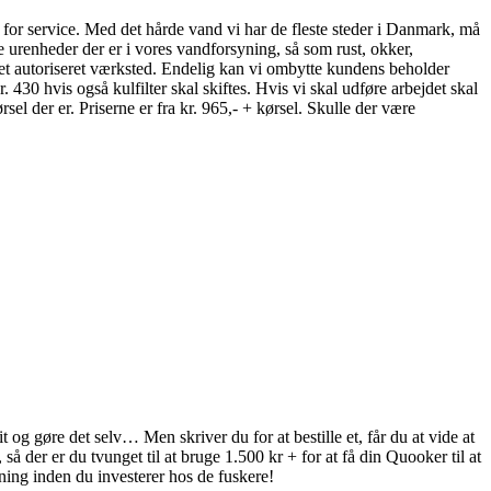
e for service. Med det hårde vand vi har de fleste steder i Danmark, må
de urenheder der er i vores vandforsyning, så som rust, okker,
 eget autoriseret værksted. Endelig kan vi ombytte kundens beholder
r. 430 hvis også kulfilter skal skiftes. Hvis vi skal udføre arbejdet skal
l der er. Priserne er fra kr. 965,- + kørsel. Skulle der være
t og gøre det selv… Men skriver du for at bestille et, får du at vide at
å der er du tvunget til at bruge 1.500 kr + for at få din Quooker til at
ing inden du investerer hos de fuskere!