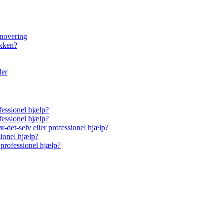
enovering
økken?
der
fessionel hjælp?
fessionel hjælp?
-det-selv eller professionel hjælp?
sionel hjælp?
 professionel hjælp?