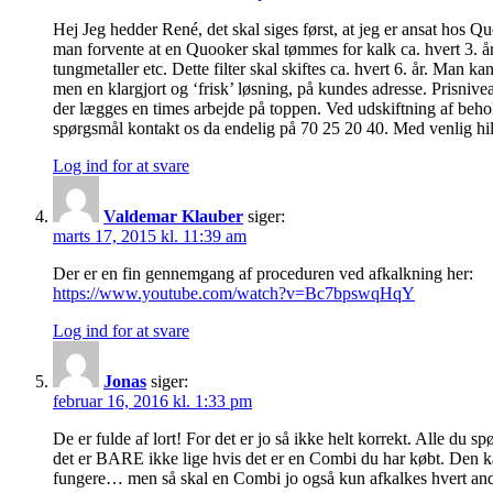
Hej Jeg hedder René, det skal siges først, at jeg er ansat hos Q
man forvente at en Quooker skal tømmes for kalk ca. hvert 3. år. 
tungmetaller etc. Dette filter skal skiftes ca. hvert 6. år. Man
men en klargjort og ‘frisk’ løsning, på kundes adresse. Prisniveau
der lægges en times arbejde på toppen. Ved udskiftning af behol
spørgsmål kontakt os da endelig på 70 25 20 40. Med venlig h
Log ind for at svare
Valdemar Klauber
siger:
marts 17, 2015 kl. 11:39 am
Der er en fin gennemgang af proceduren ved afkalkning her:
https://www.youtube.com/watch?v=Bc7bpswqHqY
Log ind for at svare
Jonas
siger:
februar 16, 2016 kl. 1:33 pm
De er fulde af lort! For det er jo så ikke helt korrekt. Alle du s
det er BARE ikke lige hvis det er en Combi du har købt. Den kan 
fungere… men så skal en Combi jo også kun afkalkes hvert ande