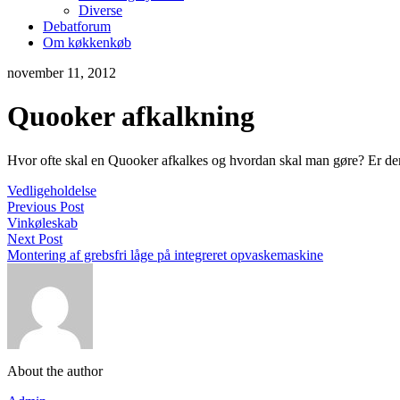
Diverse
Debatforum
Om køkkenkøb
november 11, 2012
Quooker afkalkning
Hvor ofte skal en Quooker afkalkes og hvordan skal man gøre? Er der
Vedligeholdelse
Previous Post
Vinkøleskab
Next Post
Montering af grebsfri låge på integreret opvaskemaskine
About the author