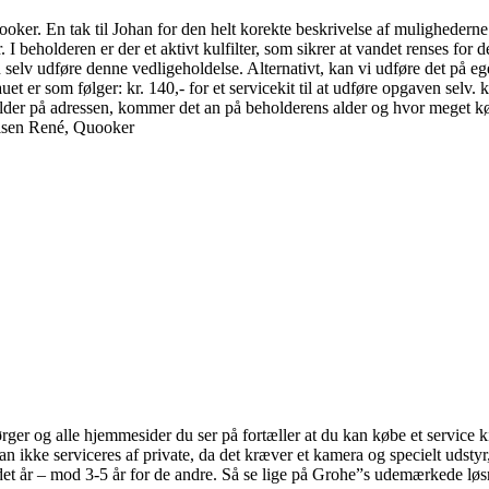
uooker. En tak til Johan for den helt korekte beskrivelse af mulighedern
I beholderen er der et aktivt kulfilter, som sikrer at vandet renses for 
 kan selv udføre denne vedligeholdelse. Alternativt, kan vi udføre det på
et er som følger: kr. 140,- for et servicekit til at udføre opgaven selv. k
der på adressen, kommer det an på beholderens alder og hvor meget kørse
ilsen René, Quooker
pørger og alle hjemmesider du ser på fortæller at du kan købe et service ki
ikke serviceres af private, da det kræver et kamera og specielt udstyr, s
t år – mod 3-5 år for de andre. Så se lige på Grohe”s udemærkede løsn