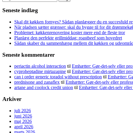
efter:
Seneste indlæg
Skal dit køkken fornyes? Sådan planlægger du en succesfuld r
Når pladsen sætter grænser: skal du bygge til for dit drømmek
Problemet: køkkenrenovering koster mere end de fleste tror
Planlæg den perfekte grillmiddag: roastbeef som hovedret
Sådan skaber du sammenhæng mellem dit køkken og udeområ
Seneste kommentarer
periactin alcohol interaction
til
Emhætter: Gør-det-selv eller pro
cyproheptadine mirtazapine
til
Emhætter: Gør-det-selv eller pro
can i order generic toradol without prescription
til
Emhætter: Gør
prednisone and zanaflex
til
Emhætter: Gør-det-selv eller profes
artane and coolock credit union
til
Emhætter: Gør-det-selv eller
Arkiver
juli 2026
juni 2026
maj 2026
april 2026
marts 2026