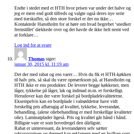
Endte i stedet med et HTH hvor prisen var under det halve og
jeg er mere end godt tilfreds og valgte også deres nye serie
med træskuffer, så den store forskel er der nu ikke…
Kontaktede Hanstholm for at høre om hvad begrebet ‘snedker
fremstillet’ dækkede over og det havde de ikke helt nemt ved
at forklare…
Log ind for at svare
Thomas
siger:
januar 30, 2015 kl. 11:19 am
Det der med rabat og ens varer… Hvis du fik et HTH-køkken
til halv pris, så skal du være opmærksom på, at Hanstholm og
HTH ikke er ens produkter. De leverer begge køkkener, men
låger, tykkelse på låger, lak og indmad m.m. er forskelligt.
Herudover kan der være forskel på bordpladekvaliteterne.
Eksempelvis kan en bordplade i valnøddetræ have vidt
forskellig pris afhængig af kvalitet, tykkelse, leverandør,
behandling. (alene oliebehandling er med forskellige kvaliteter
olie). Laminatplader ligeså. Pris og kvalitet går hånd i hånd.
Billigste vare er som hovedregel den dårligste.
Rabat er uinteressant, da leverandøren selv sætter
udgangsprisen og dermed kan reklamere med en hvilken som