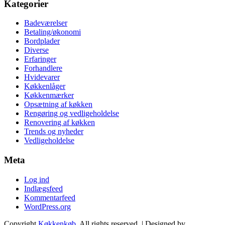
Kategorier
Badeværelser
Betaling/økonomi
Bordplader
Diverse
Erfaringer
Forhandlere
Hvidevarer
Køkkenlåger
Køkkenmærker
Opsætning af køkken
Rengøring og vedligeholdelse
Renovering af køkken
Trends og nyheder
Vedligeholdelse
Meta
Log ind
Indlægsfeed
Kommentarfeed
WordPress.org
Copyright
Køkkenkøb
. All rights reserved.
| Designed by