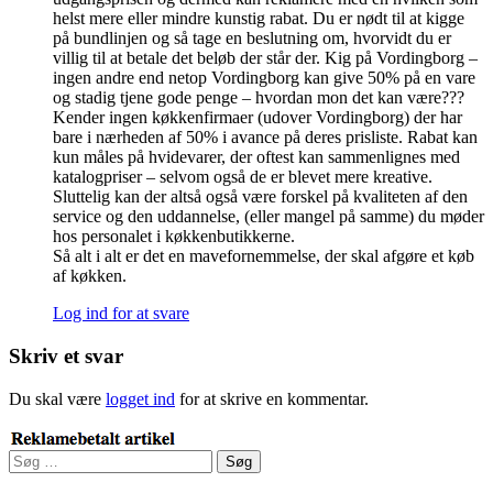
helst mere eller mindre kunstig rabat. Du er nødt til at kigge
på bundlinjen og så tage en beslutning om, hvorvidt du er
villig til at betale det beløb der står der. Kig på Vordingborg –
ingen andre end netop Vordingborg kan give 50% på en vare
og stadig tjene gode penge – hvordan mon det kan være???
Kender ingen køkkenfirmaer (udover Vordingborg) der har
bare i nærheden af 50% i avance på deres prisliste. Rabat kan
kun måles på hvidevarer, der oftest kan sammenlignes med
katalogpriser – selvom også de er blevet mere kreative.
Sluttelig kan der altså også være forskel på kvaliteten af den
service og den uddannelse, (eller mangel på samme) du møder
hos personalet i køkkenbutikkerne.
Så alt i alt er det en mavefornemmelse, der skal afgøre et køb
af køkken.
Log ind for at svare
Skriv et svar
Du skal være
logget ind
for at skrive en kommentar.
Søg
efter: