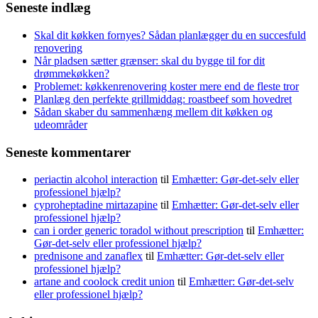
Seneste indlæg
Skal dit køkken fornyes? Sådan planlægger du en succesfuld
renovering
Når pladsen sætter grænser: skal du bygge til for dit
drømmekøkken?
Problemet: køkkenrenovering koster mere end de fleste tror
Planlæg den perfekte grillmiddag: roastbeef som hovedret
Sådan skaber du sammenhæng mellem dit køkken og
udeområder
Seneste kommentarer
periactin alcohol interaction
til
Emhætter: Gør-det-selv eller
professionel hjælp?
cyproheptadine mirtazapine
til
Emhætter: Gør-det-selv eller
professionel hjælp?
can i order generic toradol without prescription
til
Emhætter:
Gør-det-selv eller professionel hjælp?
prednisone and zanaflex
til
Emhætter: Gør-det-selv eller
professionel hjælp?
artane and coolock credit union
til
Emhætter: Gør-det-selv
eller professionel hjælp?