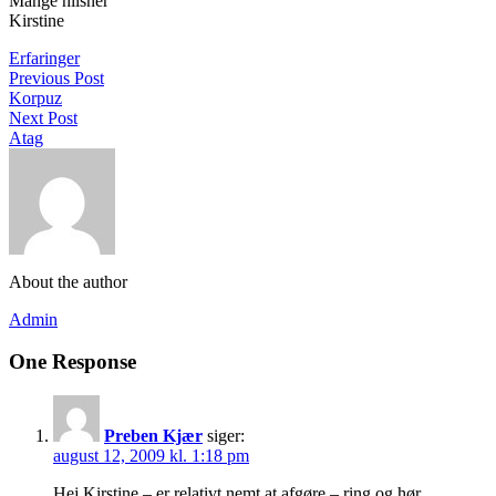
Mange hilsner
Kirstine
Erfaringer
Previous Post
Korpuz
Next Post
Atag
About the author
Admin
One Response
Preben Kjær
siger:
august 12, 2009 kl. 1:18 pm
Hej Kirstine – er relativt nemt at afgøre – ring og hør