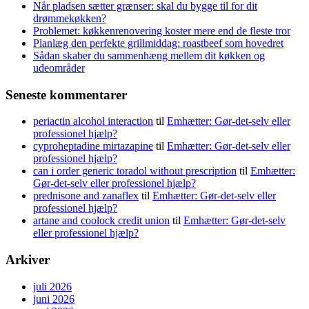
Når pladsen sætter grænser: skal du bygge til for dit
drømmekøkken?
Problemet: køkkenrenovering koster mere end de fleste tror
Planlæg den perfekte grillmiddag: roastbeef som hovedret
Sådan skaber du sammenhæng mellem dit køkken og
udeområder
Seneste kommentarer
periactin alcohol interaction
til
Emhætter: Gør-det-selv eller
professionel hjælp?
cyproheptadine mirtazapine
til
Emhætter: Gør-det-selv eller
professionel hjælp?
can i order generic toradol without prescription
til
Emhætter:
Gør-det-selv eller professionel hjælp?
prednisone and zanaflex
til
Emhætter: Gør-det-selv eller
professionel hjælp?
artane and coolock credit union
til
Emhætter: Gør-det-selv
eller professionel hjælp?
Arkiver
juli 2026
juni 2026