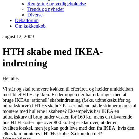
Rengøring og vedligeholdelse
Trends og nyheder
Diverse
Debatforum
Om køkkenkøb
august 12, 2009
HTH skabe med IKEA-
indretning
Hej alle,
Vi står og skal renovere køkken til efteråret, og hælder umiddelbart
mest til et HTH-køkken. Er der nogen der har erfaringer med at
bruge IKEAs ‘rationell’ skabsindretning (f.eks. udtræksskuffer og
udtrækskurve) i HTHs skabe? Passer målene på de skinner man skal
montere med hullerne i skabene? Eksempelvis har IKEA en
udtrækskurv til brug under vasken for 169 kr., mens en tilsvarende
hos HTH koster lige over 800 kr. Jeg er klar over, at der er
kvalitetsforskel, men jeg kan godt leve med den fra IKEA, hvis den
ellers kan monteres i HTHs skabe. Så kan den det?