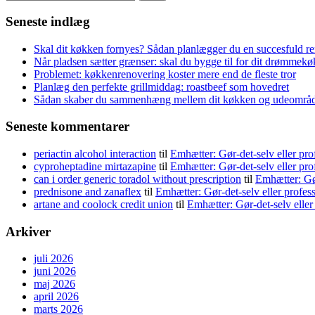
efter:
Seneste indlæg
Skal dit køkken fornyes? Sådan planlægger du en succesfuld r
Når pladsen sætter grænser: skal du bygge til for dit drømmek
Problemet: køkkenrenovering koster mere end de fleste tror
Planlæg den perfekte grillmiddag: roastbeef som hovedret
Sådan skaber du sammenhæng mellem dit køkken og udeområ
Seneste kommentarer
periactin alcohol interaction
til
Emhætter: Gør-det-selv eller pro
cyproheptadine mirtazapine
til
Emhætter: Gør-det-selv eller pro
can i order generic toradol without prescription
til
Emhætter: Gør
prednisone and zanaflex
til
Emhætter: Gør-det-selv eller profes
artane and coolock credit union
til
Emhætter: Gør-det-selv eller
Arkiver
juli 2026
juni 2026
maj 2026
april 2026
marts 2026