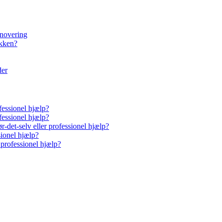
enovering
økken?
der
fessionel hjælp?
fessionel hjælp?
-det-selv eller professionel hjælp?
sionel hjælp?
 professionel hjælp?