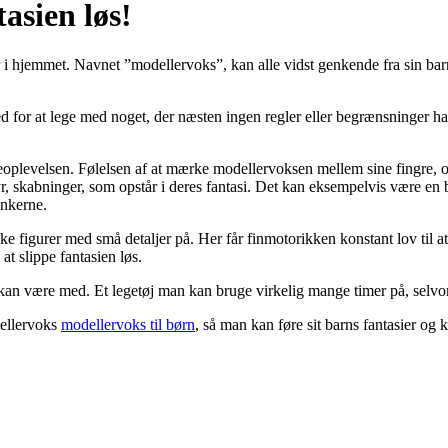
asien løs!
 i hjemmet. Navnet ”modellervoks”, kan alle vidst genkende fra sin bar
ed for at lege med noget, der næsten ingen regler eller begrænsninger
plevelsen. Følelsen af at mærke modellervoksen mellem sine fingre, og 
yr, skabninger, som opstår i deres fantasi. Det kan eksempelvis være en bi
tankerne.
ke figurer med små detaljer på. Her får finmotorikken konstant lov til at 
at slippe fantasien løs.
le kan være med. Et legetøj man kan bruge virkelig mange timer på, selvom 
dellervoks
modellervoks til børn
, så man kan føre sit barns fantasier og k