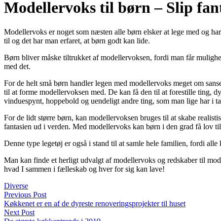
Modellervoks til børn – Slip fant
Modellervoks er noget som næsten alle børn elsker at lege med og har
til og det har man erfaret, at børn godt kan lide.
Børn bliver måske tiltrukket af modellervoksen, fordi man får muligh
med det.
For de helt små børn handler legen med modellervoks meget om sanseo
til at forme modellervoksen med. De kan få den til at forestille ting, d
vinduespynt, hoppebold og uendeligt andre ting, som man lige har i 
For de lidt større børn, kan modellervoksen bruges til at skabe realistis
fantasien ud i verden. Med modellervoks kan børn i den grad få lov til 
Denne type legetøj er også i stand til at samle hele familien, fordi al
Man kan finde et herligt udvalgt af modellervoks og redskaber til mo
hvad I sammen i fælleskab og hver for sig kan lave!
Diverse
Previous Post
Køkkenet er en af de dyreste renoveringsprojekter til huset
Next Post